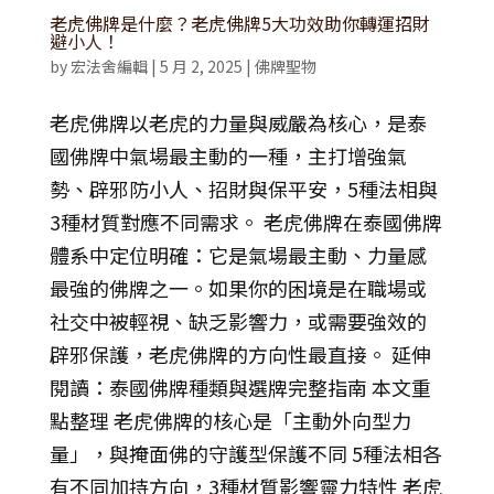
老虎佛牌是什麼？老虎佛牌5大功效助你轉運招財
避小人！
by
宏法舍編輯
|
5 月 2, 2025
|
佛牌聖物
老虎佛牌以老虎的力量與威嚴為核心，是泰
國佛牌中氣場最主動的一種，主打增強氣
勢、辟邪防小人、招財與保平安，5種法相與
3種材質對應不同需求。 老虎佛牌在泰國佛牌
體系中定位明確：它是氣場最主動、力量感
最強的佛牌之一。如果你的困境是在職場或
社交中被輕視、缺乏影響力，或需要強效的
辟邪保護，老虎佛牌的方向性最直接。 延伸
閱讀：泰國佛牌種類與選牌完整指南 本文重
點整理 老虎佛牌的核心是「主動外向型力
量」，與掩面佛的守護型保護不同 5種法相各
有不同加持方向，3種材質影響靈力特性 老虎