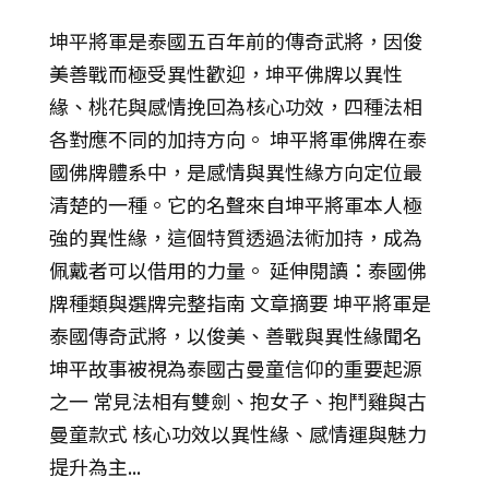
坤平將軍是泰國五百年前的傳奇武將，因俊
美善戰而極受異性歡迎，坤平佛牌以異性
緣、桃花與感情挽回為核心功效，四種法相
各對應不同的加持方向。 坤平將軍佛牌在泰
國佛牌體系中，是感情與異性緣方向定位最
清楚的一種。它的名聲來自坤平將軍本人極
強的異性緣，這個特質透過法術加持，成為
佩戴者可以借用的力量。 延伸閱讀：泰國佛
牌種類與選牌完整指南 文章摘要 坤平將軍是
泰國傳奇武將，以俊美、善戰與異性緣聞名
坤平故事被視為泰國古曼童信仰的重要起源
之一 常見法相有雙劍、抱女子、抱鬥雞與古
曼童款式 核心功效以異性緣、感情運與魅力
提升為主...