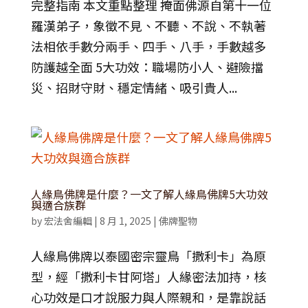
完整指南 本文重點整理 掩面佛源自第十一位
羅漢弟子，象徵不見、不聽、不說、不執著
法相依手數分兩手、四手、八手，手數越多
防護越全面 5大功效：職場防小人、避險擋
災、招財守財、穩定情緒、吸引貴人...
人緣鳥佛牌是什麼？一文了解人緣鳥佛牌5大功效
與適合族群
by
宏法舍編輯
|
8 月 1, 2025
|
佛牌聖物
人緣鳥佛牌以泰國密宗靈鳥「撒利卡」為原
型，經「撒利卡甘阿塔」人緣密法加持，核
心功效是口才說服力與人際親和，是靠說話