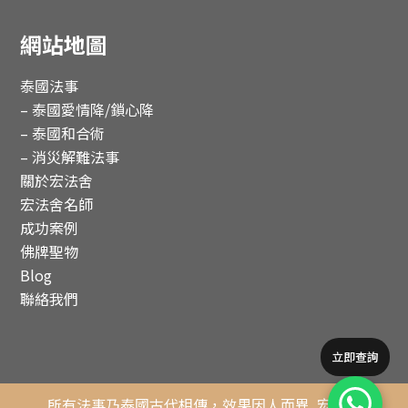
網站地圖
泰國法事
– 泰國愛情降/鎖心降
– 泰國和合術
– 消災解難法事
關於宏法舍
宏法舍名師
成功案例
佛牌聖物
Blog
聯絡我們
立即查詢
所有法事乃泰國古代相傳，效果因人而異.
宏法舍