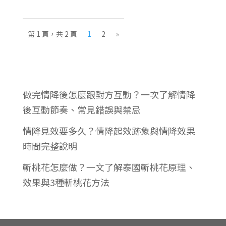
第 1 頁，共 2 頁
1
2
»
最新文章
做完情降後怎麼跟對方互動？一次了解情降
後互動節奏、常見錯誤與禁忌
情降見效要多久？情降起效跡象與情降效果
時間完整說明
斬桃花怎麼做？一文了解泰國斬桃花原理、
效果與3種斬桃花方法