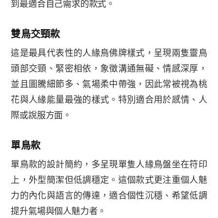
到最適合自己需求的款式。
雙鳥交頸款
這是最具代表性的人緣鳥佛牌樣式，呈現兩隻靈鳥
頭部交頸、緊密相依，象徵溝通無礙、情感深厚，
並且圖騰細節多、氣場柔中帶強，因此常被視為桃
花與人緣能量最強的樣式。特別適合用於感情、人
際或說服方面。
單鳥款
單鳥款的設計簡約，多呈現單隻人緣鳥盤坐在符印
上，外型簡潔但低調穩定。這個款式更注重個人魅
力的內化與語言的傳達，適合個性沉穩、希望低調
提升氣場與個人魅力者。