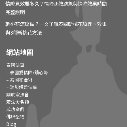
情降見效要多久？情降起效跡象與情降效果時間
完整說明
斬桃花怎麼做？一文了解泰國斬桃花原理、效果
與3種斬桃花方法
網站地圖
泰國法事
– 泰國愛情降/鎖心降
– 泰國和合術
– 消災解難法事
關於宏法舍
宏法舍名師
成功案例
佛牌聖物
Blog