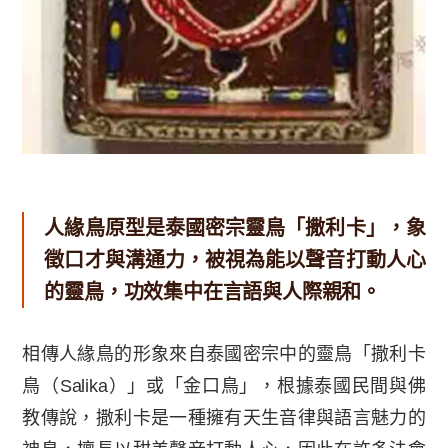
人緣鳥原型是泰國密宗靈鳥「撒利卡」，象
徵口才與溝通力，被視為能以聲音打動人心
的靈鳥，功效集中在言語與人際親和。
相傳人緣鳥的形象來自泰國密宗中的靈鳥「撒利卡
鳥（Salika）」或「金口鳥」，根據泰國民間與佛
教傳說，撒利卡是一種擁有天生音律與語言魅力的