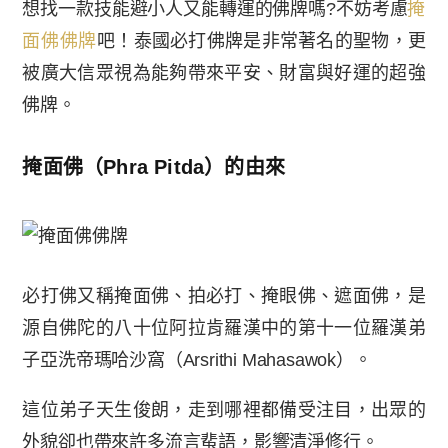
想找一款技能避小人又能轉運的佛牌嗎?不妨考慮
掩
面佛佛牌
吧！泰國必打佛牌是非常著名的聖物，更
被廣大信眾視為能夠帶來平安、財富與好運的超強
佛牌。
掩面佛（
Phra Pitda
）的由來
必打佛又稱掩面佛、拍必打、掩眼佛、遮面佛，是
源自佛陀的八十位阿拉肯羅漢中的第十一位羅漢弟
子亞洗帝瑪哈沙窩（Arsrithi Mahasawok）。
這位弟子天生俊朗，走到哪裡都備受注目，出眾的
外貌卻也帶來許多流言蜚語，影響清淨修行。