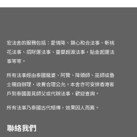
宏法舍的服務包括：愛情降、鎖心和合法事、斬桃
花法事、招財運法事、靈嬰超渡法事，貼金起運法
事等等。
所有法事經由泰國龍婆、阿贊、降頭師、巫師或魯
士親自辦理，收費合理公允。
本舍亦可安排香港客
戶到泰國面見師父或代辦法事，歡迎查詢。
所有法事乃泰國古代相傳，效果因人而異。
聯絡我們