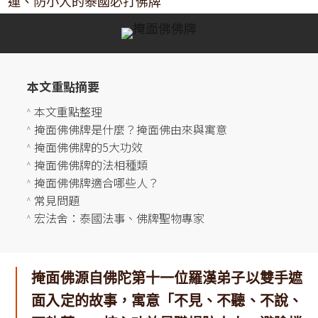
運、防小人的泰國必打佛牌
本文重點摘要
本文重點整理
^
掩面佛佛牌是什麼？掩面佛由來與寓意
^
掩面佛佛牌的5大功效
^
掩面佛佛牌的法相種類
^
掩面佛佛牌適合哪些人？
^
常見問題
^
宏法舍：泰國法事、佛牌聖物專家
^
掩面佛源自佛陀第十一位羅漢弟子以雙手遮
面入定的故事，寓意「不見、不聽、不說、