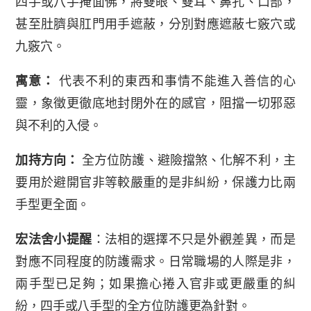
四手或八手掩面佛，將雙眼、雙耳、鼻孔、口部，
甚至肚臍與肛門用手遮蔽，分別對應遮蔽七竅穴或
九竅穴。
寓意：
代表不利的東西和事情不能進入善信的心
靈，象徵更徹底地封閉外在的感官，阻擋一切邪惡
與不利的入侵。
加持方向：
全方位防護、避險擋煞、化解不利，主
要用於避開官非等較嚴重的是非糾紛，保護力比兩
手型更全面。
宏法舍小提醒
：法相的選擇不只是外觀差異，而是
對應不同程度的防護需求。日常職場的人際是非，
兩手型已足夠；如果擔心捲入官非或更嚴重的糾
紛，四手或八手型的全方位防護更為針對。