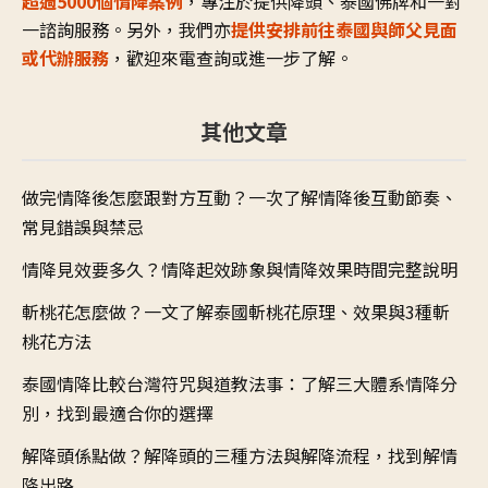
超過5000個情降案例
，專注於提供降頭、泰國佛牌和一對
一諮詢服務。另外，我們亦
提供安排前往泰國與師父見面
或代辦服務
，歡迎來電查詢或進一步了解。
其他文章
做完情降後怎麼跟對方互動？一次了解情降後互動節奏、
常見錯誤與禁忌
情降見效要多久？情降起效跡象與情降效果時間完整說明
斬桃花怎麼做？一文了解泰國斬桃花原理、效果與3種斬
桃花方法
泰國情降比較台灣符咒與道教法事：了解三大體系情降分
別，找到最適合你的選擇
解降頭係點做？解降頭的三種方法與解降流程，找到解情
降出路