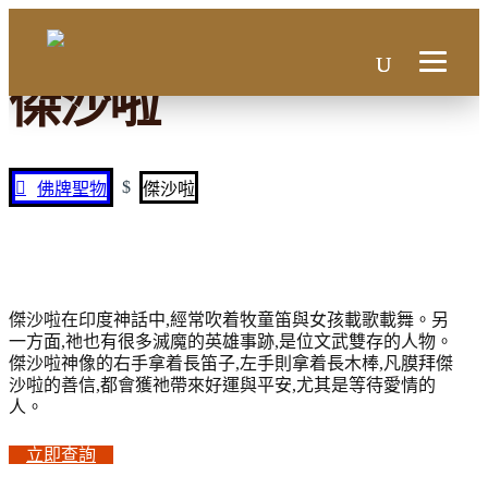
傑沙啦
$
佛牌聖物
傑沙啦
傑沙啦在印度神話中,經常吹着牧童笛與女孩載歌載舞。另
一方面,祂也有很多滅魔的英雄事跡,是位文武雙存的人物。
傑沙啦神像的右手拿着長笛子,左手則拿着長木棒,凡膜拜傑
沙啦的善信,都會獲祂帶來好運與平安,尤其是等待愛情的
人。
立即查詢