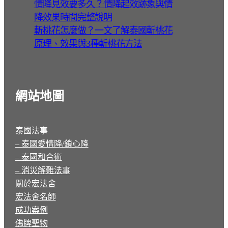
情降見效要多久？情降起效跡象與情
降效果時間完整說明
斬桃花怎麼做？一文了解泰國斬桃花
原理、效果與3種斬桃花方法
網站地圖
泰國法事
– 泰國愛情降/鎖心降
– 泰國和合術
– 消災解難法事
關於宏法舍
宏法舍名師
成功案例
佛牌聖物