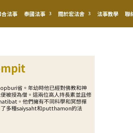
和合法事
泰國法事
關於宏法舍
法事教學
聯
mpit
國的Lopburi省。年幼時他已經對佛教和神
他便被授為僧。這兩位高人持長素並且修
hatibat。他們擁有不同科學和冥想禪
saiysaht和putthamon的法