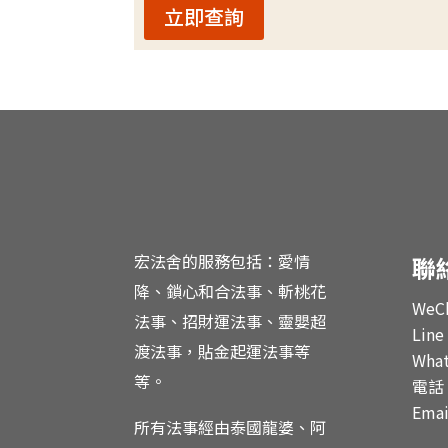
立即查詢
宏法舍的服務包括：愛情
聯
降、鎖心和合法事、斬桃花
WeC
法事、招財運法事、靈嬰超
Line
渡法事，貼金起運法事等
Wha
等。
電話：
Ema
所有法事經由泰國龍婆、阿