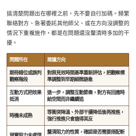
搞清楚問題出在哪裡之前，先不要自行加碼。頻繁
聯絡對方、急著委託其他師父、或在方向沒調整的
情況下重複施作，都是在問題還沒釐清時多加的干
擾。
問題所在
建議方向
期待錯位或誤判
對照見效時間基準重新評估，把觀察標
觀察階段
準調整到早期細微跡象
互動方式把效果
退一步，調整互動節奏，對方有回應時
抵消
給空間而非繼續追
等衝突降溫、外部干擾降低後再推進，
時機未成熟
強行推進只會適得其反
釐清阻力的性質，確認是否需要搭配斬
現實阻力未處理