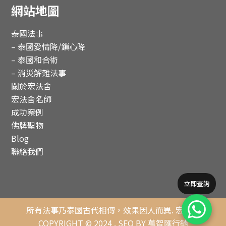
網站地圖
泰國法事
– 泰國愛情降/鎖心降
– 泰國和合術
– 消災解難法事
關於宏法舍
宏法舍名師
成功案例
佛牌聖物
Blog
聯絡我們
立即查詢
所有法事乃泰國古代相傳，效果因人而異.
宏法舍
COPYRIGHT © 2024 .
SEO BY 萬智匯行銷