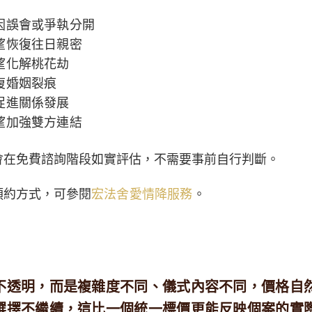
因誤會或爭執分開
望恢復往日親密
望化解桃花劫
復婚姻裂痕
促進關係發展
望加強雙方連結
會在免費諮詢階段如實評估，不需要事前自行判斷。
預約方式，可參閱
宏法舍愛情降服務
。
不透明，而是複雜度不同、儀式內容不同，價格自
選擇不繼續，這比一個統一標價更能反映個案的實