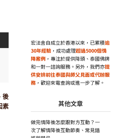
宏法舍自成立於香港以來，已累積
逾
30年經驗
，成功處理
超過5000個情
降案例
，專注於提供降頭、泰國佛牌
和一對一諮詢服務。另外，我們亦
提
供安排前往泰國與師父見面或代辦服
務
，歡迎來電查詢或進一步了解。
、後
其他文章
因素
做完情降後怎麼跟對方互動？一
次了解情降後互動節奏、常見錯