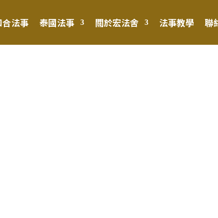
和合法事
泰國法事
關於宏法舍
法事教學
聯
舍泰國愛情降？完
收費、5步流程和成