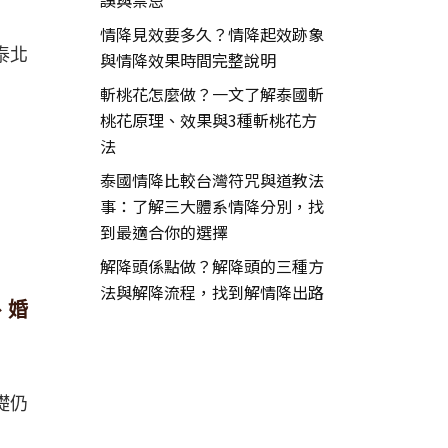
誤與禁忌
情降見效要多久？情降起效跡象
泰北
與情降效果時間完整說明
斬桃花怎麼做？一文了解泰國斬
桃花原理、效果與3種斬桃花方
法
泰國情降比較台灣符咒與道教法
事：了解三大體系情降分別，找
到最適合你的選擇
解降頭係點做？解降頭的三種方
法與解降流程，找到解情降出路
、婚
礎仍