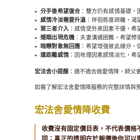
分手後希望復合
：雙方仍有感情基礎，
感情冷淡需要升溫
：伴侶態度疏離，渴
第三者介入
：感情受外來因素干擾，希
婚姻出現危機
：夫妻溝通困難，希望修
暗戀對象無回應
：希望增強彼此緣分、
遠距離感情
：因地理因素感情淡化，希
宏法舍小提醒
：適不適合做愛情降，師父
如需了解宏法舍愛情降服務的完整詳情與
宏法舍愛情降收費
收費沒有固定價目表，不代表價格
同；真正的透明在於報價後你可以