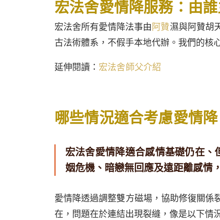
宏法舍愛情降服務：由誰
宏法舍所有愛情降法事由
阿贊
濕與阿贊胡
古法術體系，不假手本地代辦。我們的核
延伸閱讀：
宏法舍師父介紹
哪些情況適合考慮愛情降
宏法舍愛情降適合感情基礎仍在、
姻危機、暗戀無回應及遠距離感情
愛情降透過調整雙方磁場，協助修復關係
在，問題在於連結出現裂縫，像是以下情